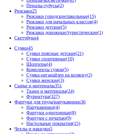
Пеналы-косметички(41)
Пеналы-тубусы(2)
Рюкзаки
25
Рюкзаки городские/школьные(15)
Рюкзаки для начальных классов(4)
Рюкзаки детские(5)
Рюкзаки дорожные/туристические(1)
Скетчбуки
4
Сумки
45
Сумки поясные детские(21)
Сумки спортивные(10)
Шопперы(4)
Комплекты сумок(5)
Сумка-органайзер на коляску(2)
Сумки женские(3)
Сырье и материалы
351
Ткани и материалы(24)
Фурнитура(327)
Фартуки для труда/нарукавники
36
Нарукавники(4)
Фартуки однотонные(8)
Фартуки с печатью(9)
Настольные покрытия(15)
Чехлы и накидки
5