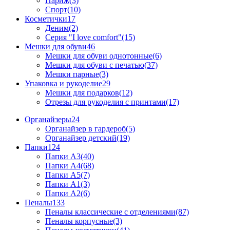
Париж(3)
Спорт(10)
Косметички
17
Деним(2)
Серия "I love comfort"(15)
Мешки для обуви
46
Мешки для обуви однотонные(6)
Мешки для обуви с печатью(37)
Мешки парные(3)
Упаковка и рукоделие
29
Мешки для подарков(12)
Отрезы для рукоделия с принтами(17)
Органайзеры
24
Органайзер в гардероб(5)
Органайзер детский(19)
Папки
124
Папки А3(40)
Папки А4(68)
Папки А5(7)
Папки А1(3)
Папки А2(6)
Пеналы
133
Пеналы классические с отделениями(87)
Пеналы корпусные(3)