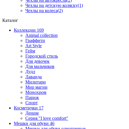
Чехлы на автокресла(2)
Чехлы на детскую коляску(1)
Чехлы на колеса(2)
Каталог
Коллекции
169
Animal collection
Граффити
Art Style
Гейм
Городской стиль
Для девочек
Для мальчиков
Дудл
Лаванда
Милитари
Мир магии
Монохром
Париж
Спорт
Косметички
17
Деним
Серия "I love comfort"
Мешки для обуви
46
Мешки для обуви однотонные