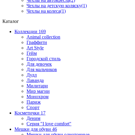
Чехлы на автокресла(2)
Чехлы на детскую коляску(1)
Чехлы на колеса(1)
Каталог
Коллекции
169
Animal collection
Граффити
Art Style
Гейм
Городской стиль
Для девочек
Для мальчиков
Дудл
Лаванда
Милитари
Мир магии
Монохром
Париж
Спорт
Косметички
17
Деним
Серия "I love comfort"
Мешки для обуви
46
Мешки для обуви однотонные