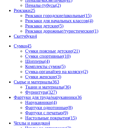
Пеналы-косметички(41)
Пеналы-тубусы(2)
Рюкзаки
25
Рюкзаки городские/школьные(15)
Рюкзаки для начальных классов(4)
Рюкзаки детские(5)
Рюкзаки дорожные/туристические(1)
Скетчбуки
4
Сумки
45
Сумки поясные детские(21)
Сумки спортивные(10)
Шопперы(4)
Комплекты сумок(5)
Сумка-органайзер на коляску(2)
Сумки женские(3)
Сырье и материалы
363
Ткани и материалы(36)
Фурнитура(327)
Фартуки для труда/нарукавники
36
Нарукавники(4)
Фартуки однотонные(8)
Фартуки с печатью(9)
Настольные покрытия(15)
Чехлы и накидки
4