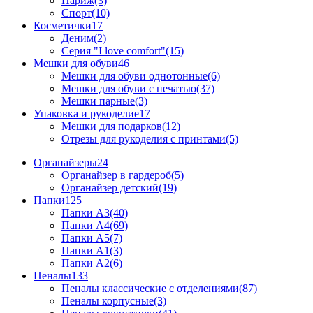
Париж(3)
Спорт(10)
Косметички
17
Деним(2)
Серия "I love comfort"(15)
Мешки для обуви
46
Мешки для обуви однотонные(6)
Мешки для обуви с печатью(37)
Мешки парные(3)
Упаковка и рукоделие
17
Мешки для подарков(12)
Отрезы для рукоделия с принтами(5)
Органайзеры
24
Органайзер в гардероб(5)
Органайзер детский(19)
Папки
125
Папки А3(40)
Папки А4(69)
Папки А5(7)
Папки А1(3)
Папки А2(6)
Пеналы
133
Пеналы классические с отделениями(87)
Пеналы корпусные(3)