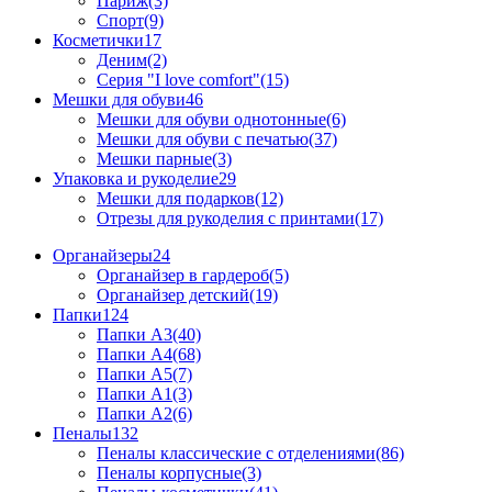
Париж(3)
Спорт(9)
Косметички
17
Деним(2)
Серия "I love comfort"(15)
Мешки для обуви
46
Мешки для обуви однотонные(6)
Мешки для обуви с печатью(37)
Мешки парные(3)
Упаковка и рукоделие
29
Мешки для подарков(12)
Отрезы для рукоделия с принтами(17)
Органайзеры
24
Органайзер в гардероб(5)
Органайзер детский(19)
Папки
124
Папки А3(40)
Папки А4(68)
Папки А5(7)
Папки А1(3)
Папки А2(6)
Пеналы
132
Пеналы классические с отделениями(86)
Пеналы корпусные(3)