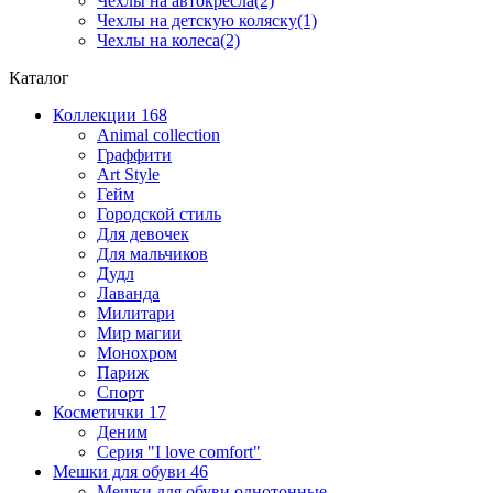
Чехлы на автокресла(2)
Чехлы на детскую коляску(1)
Чехлы на колеса(2)
Каталог
Коллекции
168
Animal collection
Граффити
Art Style
Гейм
Городской стиль
Для девочек
Для мальчиков
Дудл
Лаванда
Милитари
Мир магии
Монохром
Париж
Спорт
Косметички
17
Деним
Серия "I love comfort"
Мешки для обуви
46
Мешки для обуви однотонные