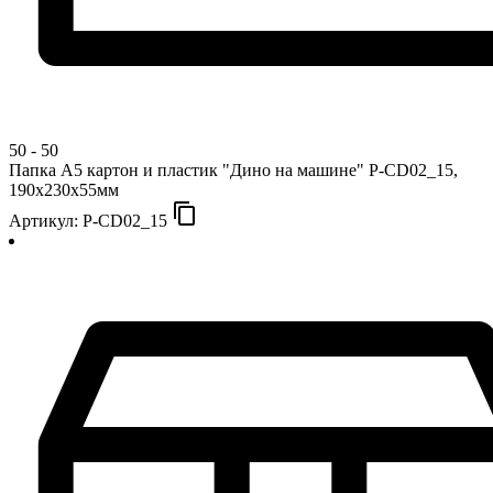
50
-
50
Папка А5 картон и пластик "Дино на машине" P-CD02_15,
190х230х55мм
content_copy
Артикул: P-CD02_15