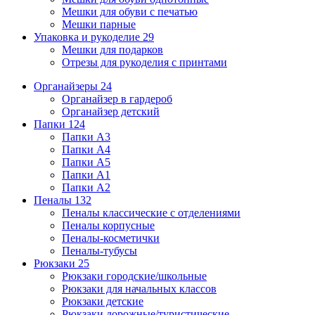
Мешки для обуви с печатью
Мешки парные
Упаковка и рукоделие
29
Мешки для подарков
Отрезы для рукоделия с принтами
Органайзеры
24
Органайзер в гардероб
Органайзер детский
Папки
124
Папки А3
Папки А4
Папки А5
Папки А1
Папки А2
Пеналы
132
Пеналы классические с отделениями
Пеналы корпусные
Пеналы-косметички
Пеналы-тубусы
Рюкзаки
25
Рюкзаки городские/школьные
Рюкзаки для начальных классов
Рюкзаки детские
Рюкзаки дорожные/туристические