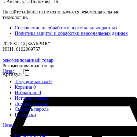
г. Аксай, ул. Шолохова, 1Б
На сайте cdfabric.ru не используются рекомендательные
технологии.
Соглашение на обработку персональных данных
Политика защиты и обработки персональных данных
2026 © "СД ФАБРИК"
ИНН: 6102069757
рекомендованный товар
Рекомендованные товары
Назад
content_copy
Артикул:
Текущие заказы
0
Корзина
0
Избранное
0
История заказов
Личные данные
Сменить пароль
Подписки
Назад
Коллекции
168