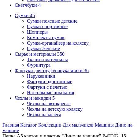
Скетчбуки
4
Сумки
45
Сумки поясные детские
Сумки спортивные
Шопперы
Комплекты сумок
Сумка-органайзер на коляску
Сумки женские
Сырье и материалы
350
Ткани и материалы
Фурнитура
Фартуки для труда/нарукавники
36
Нарукавники
Фартуки однотонные
Фартуки с печатью
Настольные покрытия
Чехлы и накидки
5
Чехлы на автокресла
Чехлы на детскую коляску
Чехлы на колеса
Главная
Каталог
Коллекции
Для мальчиков
Машины
Дино на
машине
Папка А5 картон и пластик "Дино на машине" P-CD02_15,