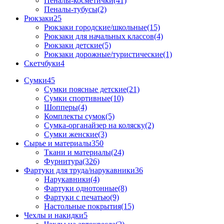
Пеналы-косметички(41)
Пеналы-тубусы(2)
Рюкзаки
25
Рюкзаки городские/школьные(15)
Рюкзаки для начальных классов(4)
Рюкзаки детские(5)
Рюкзаки дорожные/туристические(1)
Скетчбуки
4
Сумки
45
Сумки поясные детские(21)
Сумки спортивные(10)
Шопперы(4)
Комплекты сумок(5)
Сумка-органайзер на коляску(2)
Сумки женские(3)
Сырье и материалы
350
Ткани и материалы(24)
Фурнитура(326)
Фартуки для труда/нарукавники
36
Нарукавники(4)
Фартуки однотонные(8)
Фартуки с печатью(9)
Настольные покрытия(15)
Чехлы и накидки
5