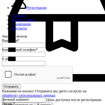
Регистрация
Новости
Вопрос - ответ
О компании
Контакты
Заказать звонок
Ваше имя
*
Контактный телефон
*
E-mail
*
Отправить
Нажимая на кнопку Отправить вы даете согласие на
обработку персональных данных
Личный кабинет
Цена доступна после регистрации
Логин
*
Зарегистрироваться
В корзину